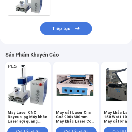
cắt Laser CNC gỗ
Tiếp tục
Sản Phẩm Khuyến Cáo
Máy Laser CNC
Máy cắt Laser Cnc
Máy khắc Lase
Raycus Ipg Máy khắc
Co2 900x600mm
150 Watt 100
Laser sợi quang
Máy khắc Laser Co2
Máy ​​cắt khắc 
110x110mm 50w cho
180W
thiết bị quay p
gỗ
Giá tốt nhất
Giá tốt nhất
Giá tốt n