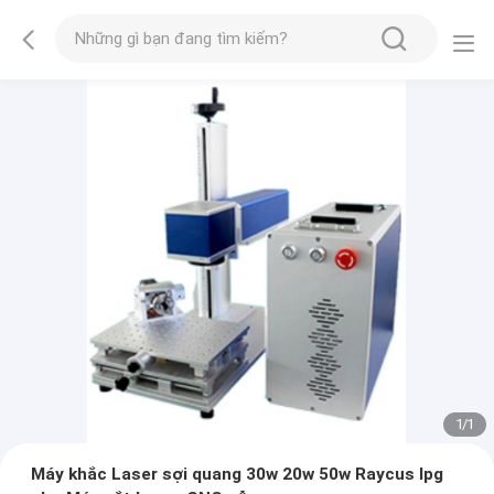
1
/
1
Máy khắc Laser sợi quang 30w 20w 50w Raycus Ipg