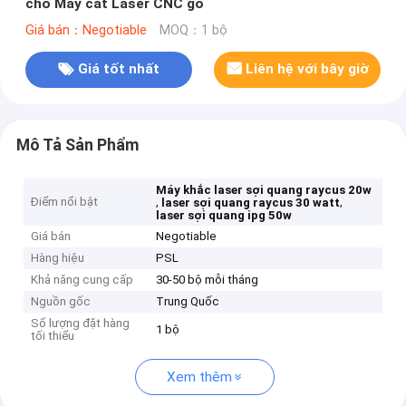
cho Máy cắt Laser CNC gỗ
Giá bán：Negotiable
MOQ：1 bộ
Giá tốt nhất
Liên hệ với bây giờ
Mô Tả Sản Phẩm
Máy khắc laser sợi quang raycus 20w
Điểm nổi bật
,
,
laser sợi quang raycus 30 watt
laser sợi quang ipg 50w
Giá bán
Negotiable
Hàng hiệu
PSL
Khả năng cung cấp
30-50 bộ mỗi tháng
Nguồn gốc
Trung Quốc
Số lượng đặt hàng
1 bộ
tối thiểu
Xem thêm