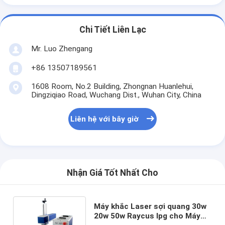
Chi Tiết Liên Lạc
Mr. Luo Zhengang
+86 13507189561
1608 Room, No.2 Building, Zhongnan Huanlehui,
Dingziqiao Road, Wuchang Dist., Wuhan City, China
Liên hệ với bây giờ
Nhận Giá Tốt Nhất Cho
Máy khắc Laser sợi quang 30w
20w 50w Raycus Ipg cho Máy