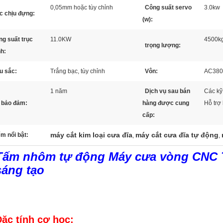
0,05mm hoặc tùy chỉnh
Công suất servo
3.0kw
c chịu đựng:
(w):
g suất trục
11.0KW
4500k
trọng lượng:
nh:
u sắc:
Trắng bạc, tùy chỉnh
Vôn:
AC380V
1 năm
Dịch vụ sau bán
Các kỹ
 bảo đảm:
hàng được cung
Hỗ trợ 
cấp:
máy cắt kim loại cưa đĩa
máy cắt cưa đĩa tự động
m nổi bật:
,
,
Tấm nhôm tự động Máy cưa vòng CNC 
sáng tạo
ặc tính cơ học: