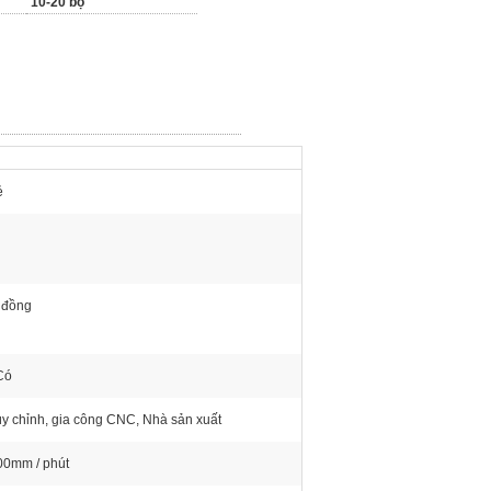
10-20 bộ
ẻ
n
 đồng
Có
y chỉnh, gia công CNC, Nhà sản xuất
00mm / phút