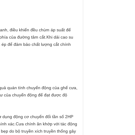
ylanh, điều khiển đều chùm áp suất để
 phía của đường tâm cắt.Khi dải cao su
c ép để đảm bảo chất lượng cắt chính
 quả quán tính chuyển động của ghế cưa,
c lư của chuyển động để đạt được độ
sử dụng động cơ chuyển đổi tần số 2HP
hính xác.Cưa chính ăn khớp với tác động
 bẹp do bộ truyền xích truyền thống gây