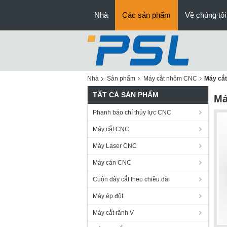
Nhà
Các sản phẩm
Về chúng tôi
Nhà
Sản phẩm
Máy cắt nhôm CNC
Máy cắt
TẤT CẢ SẢN PHẨM
Má
Phanh báo chí thủy lực CNC
Máy cắt CNC
Máy Laser CNC
Máy cán CNC
Cuộn dây cắt theo chiều dài
Máy ép đột
Máy cắt rãnh V