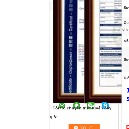
Sứ
Côn
chí
Mà
Sự
Điể
Tôi trò chuyện trực tuyến bây
giờ
Đ