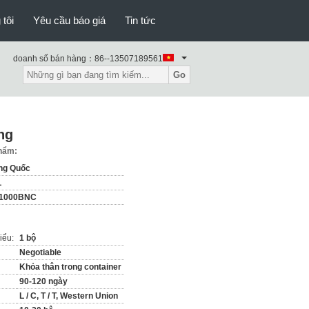
 tôi
Yêu cầu báo giá
Tin tức
doanh số bán hàng：
86--13507189561
Go
ng
phẩm:
ng Quốc
L
-1000BNC
iểu:
1 bộ
Negotiable
Khỏa thân trong container
90-120 ngày
L / C, T / T, Western Union