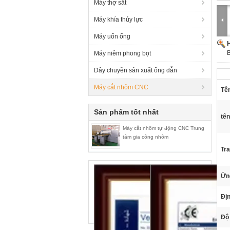
Máy thợ sắt
Máy khía thủy lực
Máy uốn ống
H
Máy niêm phong bọt
Dây chuyền sản xuất ống dẫn
Máy cắt nhôm CNC
Tê
Sản phẩm tốt nhất
tê
Máy cắt nhôm tự động CNC Trung
tâm gia công nhôm
Tra
Ứn
Địn
Độ 