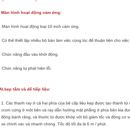
▲
Màn hình hoạt động cảm ứng:
. Màn hình hoạt động loại 10 inch cảm ứng.
. Có thể thiết lập nhiều bộ bàn làm việc cùng lúc để thuận tiện cho việc
. Chức năng đầu vào khởi động.
. Chức năng tự phát hiện lỗi.
Al.kẹp tấm và đế tiếp liệu:
1. Các thanh ray ở cả hai phía của bệ cấp liệu kẹp được tạo thành 
crom cứng ở một bên và ray dẫn hướng mặt phẳng ở phía bên kia đượ
động bánh răng, và thước từ được khớp với bộ giảm tốc và động cơ ser
xe chính xác và nhanh chóng .Tốc độ tối đa là 6 m / phút.