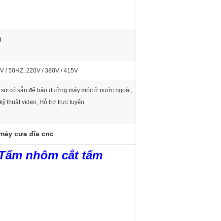
g
 / 50HZ, 220V / 380V / 415V
 sư có sẵn để bảo dưỡng máy móc ở nước ngoài,
kỹ thuật video, Hỗ trợ trực tuyến
máy cưa đĩa cnc
Tấm nhôm cắt tấm