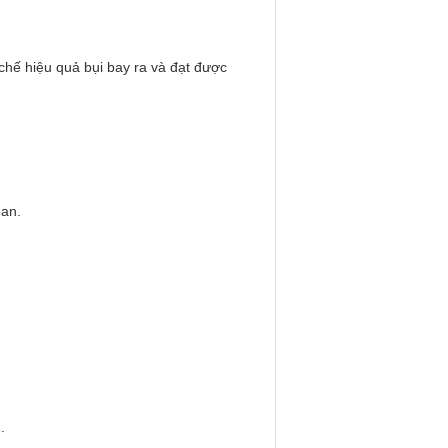
hế hiệu quả bụi bay ra và đạt được
oan.
.