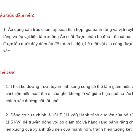
ấu trúc dầm nén:
1. Áp dụng cấu trúc chùm áp suất tích hợp, giá bánh răng và vị trí x
tăng và ép vật liệu tấm xuống.Áp suất được phân bố đều trên cả hai
được lắp dưới đáy dầm áp để tránh bị dập, bề mặt vật gia công đượ
xác.
hế cưa:
1. Thiết kế đường trượt tuyến tính song song có thể làm giảm hiệu
cải thiện hiệu suất êm ái của ghế khổng lồ và giảm hiệu quả sự lắ
chính xác đường cắt tốt nhất.
2. Động cơ cưa chính là 15HP (11 kW).Hành trình cực lớn của nó 
(1,5 kW) để truyền động với bộ giảm tốc và hàng răng bánh răng c
lên xuống của xylanh dầu nên cưa mạnh hơn, tránh hiện tượng kẹt,